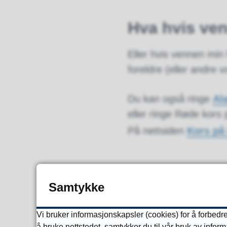
Hva hvis ve
Eller hvis vennen min 
foreldre (eller andre 
Du kan også ringe
Al
eller ringe Røde kors 
På nettsiden
Kors på
Sladrer jeg h
Samtykke
Å bry seg og å søke h
Vi bruker informasjonskapsler (cookies) for å forbedre
å bruke nettstedet, samtykker du til vår bruk av infor