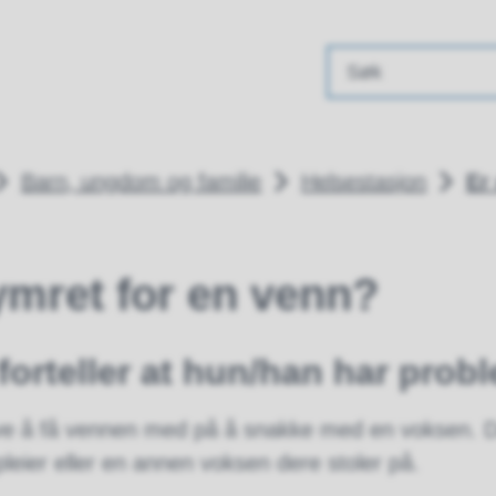
ommune
Barn, ungdom og familie
Helsestasjon
Er
ymret for en venn?
forteller at hun/han har prob
røve å få vennen med på å snakke med en voksen. 
leier eller en annen voksen dere stoler på.