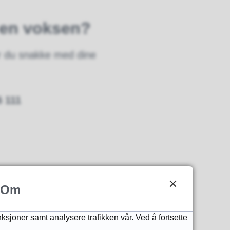
 en voksen?
bør du snakke med dine
6 111
Om
nksjoner samt analysere trafikken vår. Ved å fortsette