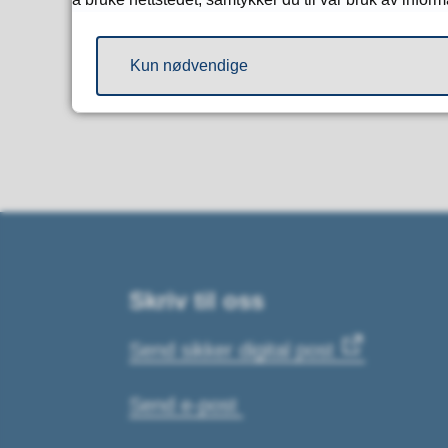
Kun nødvendige
Skriv til oss
Send sikker digital post
Send e-post