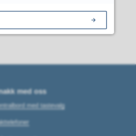
nakk med oss
ntralbord med tastevalg
kttelefoner