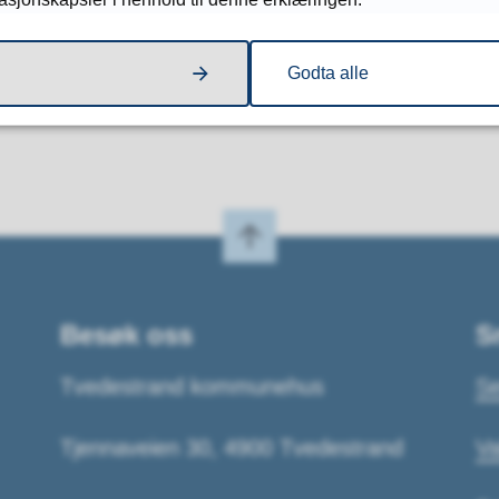
Fant du det du lette etter?
Godta alle
Ja
Nei
Besøk oss
S
Tvedestrand kommunehus
Se
Tjennaveien 30, 4900 Tvedestrand
Va