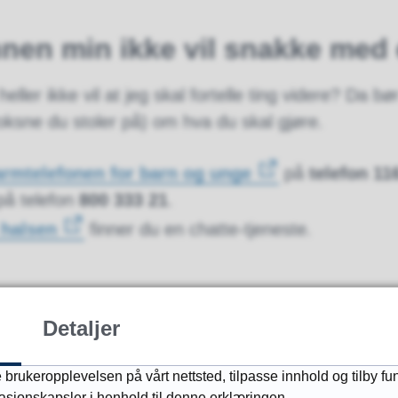
nnen min ikke vil snakke med
heller ikke vil at jeg skal fortelle ting videre? Da 
voksne du stoler på) om hva du skal gjøre.
armtelefonen for barn og unge
på
telefon 11
på telefon
800 333 21
.
 halsen
finner du en chatte-tjeneste.
vis jeg sier ting videre?
Detaljer
jelp er ikke å sladre!
 brukeropplevelsen på vårt nettsted, tilpasse innhold og tilby fu
masjonskapsler i henhold til denne erklæringen.