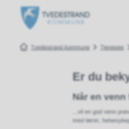
Tvedestrand kommune
Tvedestrand k
Du er her:
Tvedestrand kommune
Tjenester
Er du bek
Når en venn 
...vil en god venn p
med lærer, helsesykep