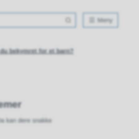
Meny
 du bekymret for et barn?
lemer
Da kan dere snakke