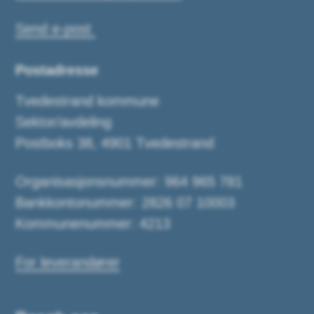
Send e-post
Postadresse
Tvedestrand kommune
Sektor/avdeling
Postboks 38, 4901 Tvedestrand
Organisasjonsnummer: 964 965 781
Bankkontonummer: 2826 07 10003
Kommunenummer: 4213
For leverandører