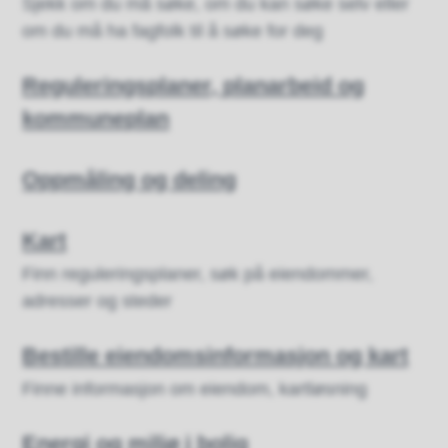
Sjekk om du må søke, om du kan søke selv eller
om du må ha fagfolk til å søke for deg
Reguleringsplaner, planarbeid og
kommuneplan
Oppmåling og deling
Kart
Finn reguleringsplaner, søk på eiendommer,
adresser og steder
Bestille eiendomsinformasjon og kart
Finne informasjon om eiendom, kartløsning
Energi og miljø i bolig