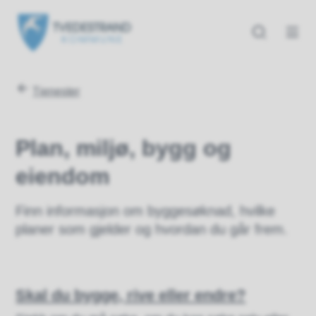
Tvedestrand kommune
Tvedestrand kommune
Du er her:
Tjenester
Plan, miljø, bygg og
eiendom
Finn informasjon om byggesøknad, hvilke
planer som gjelder og hvordan du går frem.
Skal du bygge, rive eller endre?