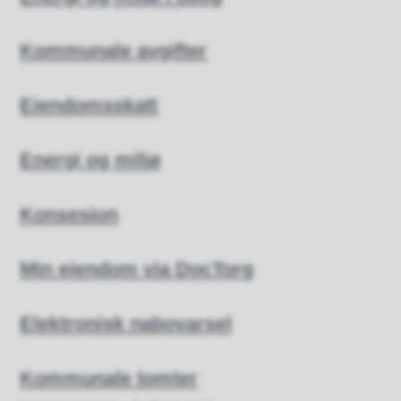
Kommunale avgifter
Eiendomsskatt
Energi og miljø
Konsesjon
Min eiendom via DocTorg
Elektronisk nabovarsel
Kommunale tomter