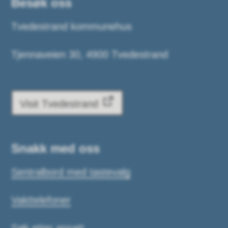
Besøk oss
Tvedestrand kommunehus
Tjennaveien 30, 4900 Tvedestrand
Visit Tvedestrand
Snakk med oss
Sentralbord med tastevalg
Vakttelefoner