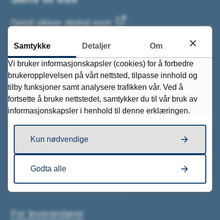
Send sikker digital post
Samtykke
Detaljer
Om
Send e-post
Vi bruker informasjonskapsler (cookies) for å forbedre
brukeropplevelsen på vårt nettsted, tilpasse innhold og
Postadresse
tilby funksjoner samt analysere trafikken vår. Ved å
fortsette å bruke nettstedet, samtykker du til vår bruk av
Tvedestrand kommune
informasjonskapsler i henhold til denne erklæringen.
Sektor/avdeling
Postboks 38, 4901 Tvedestrand
Kun nødvendige
Organisasjonsnummer: 964 965 781
Godta alle
Bankkontonummer: 2826 07 10003
Kommunenummer: 4213
For leverandører