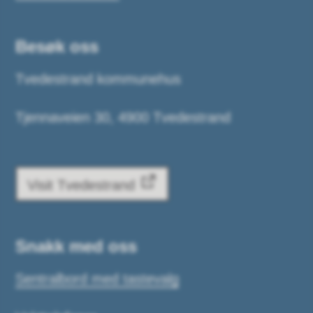
Besøk oss
Tvedestrand kommunehus
Tjennaveien 30, 4900 Tvedestrand
Visit Tvedestrand
Snakk med oss
Sentralbord med tastevalg