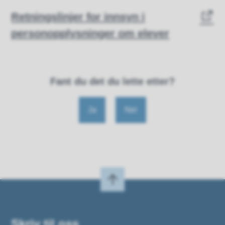
Retningslinjer for innsyn i
personopplysninger om elever
Fant du det du lette etter?
Ja
Nei
Skriv til oss