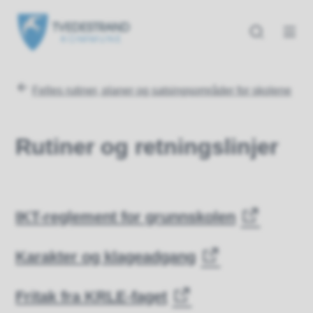
Tvedestrand kommune
Tvedestrand kommune
Du er her:
Felles rutiner, planer og satsingsområder for skolene
Rutiner og retningslinjer
IKT-reglement for grunnskolen
Karakter og klageadgang
Fritak fra KRLE-faget