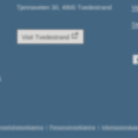
Tjennaveien 30, 4900 Tvedestrand
Va
Sø
Visit Tvedestrand
1
engelighetserklæring
Personvernerklæring
Informasjonskap