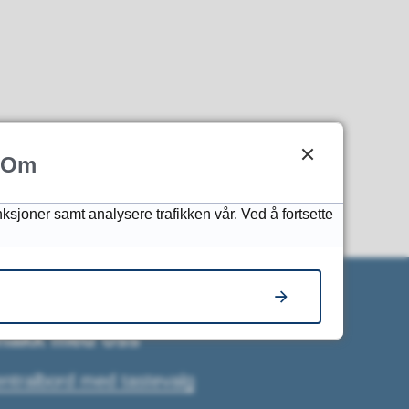
Om
nksjoner samt analysere trafikken vår. Ved å fortsette
nakk med oss
ntralbord med tastevalg