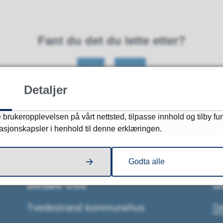
Fant du det du lette etter?
Ja
Nei
Detaljer
 brukeropplevelsen på vårt nettsted, tilpasse innhold og tilby fu
masjonskapsler i henhold til denne erklæringen.
Godta alle
Besøk oss
S
Tvedestrand kommunehus
Se