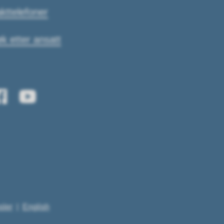
kttelefoner
k etter ansatt
sler
English