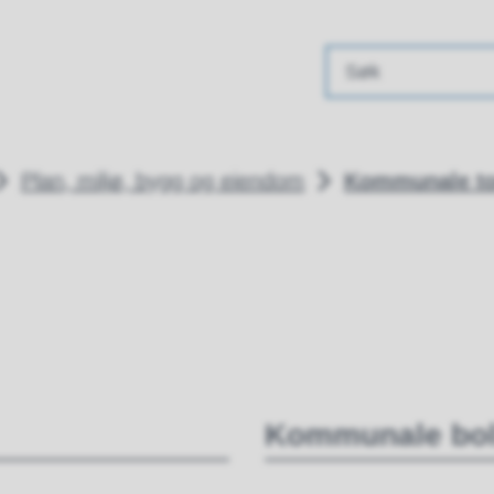
ommune
Plan, miljø, bygg og eiendom
Kommunale t
Kommunale bol