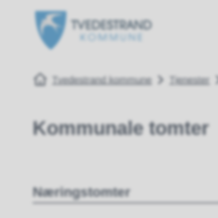
Tvedestrand kommune
Tvedestrand k
Du er her:
Tvedestrand kommune
Tjenester
Kommunale tomter
Næringstomter