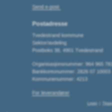
Send e-post
Postadresse
Tvedestrand kommune
Sektor/avdeling
Postboks 38, 4901 Tvedestrand
Organisasjonsnummer: 964 965 78
Bankkontonummer: 2826 07 10003
Kommunenummer: 4213
For leverandører
Login
Tilgj