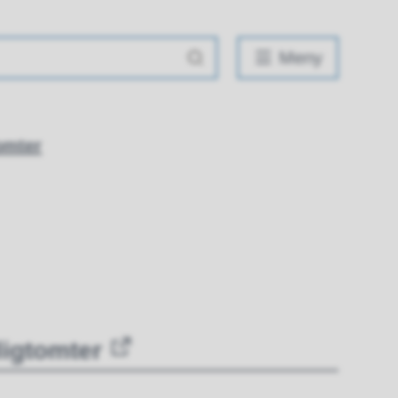
Meny
omter
igtomter