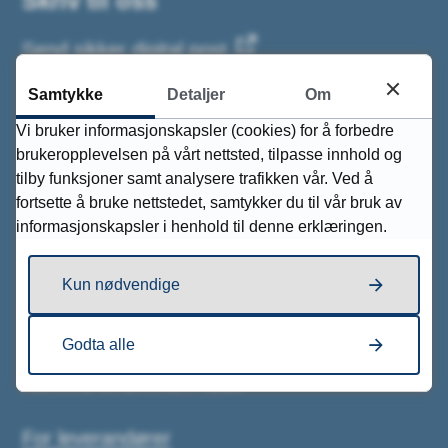
Skriv til oss
Send sikker digital post
Samtykke
Detaljer
Om
Send e-post
Vi bruker informasjonskapsler (cookies) for å forbedre
brukeropplevelsen på vårt nettsted, tilpasse innhold og
Postadresse
tilby funksjoner samt analysere trafikken vår. Ved å
fortsette å bruke nettstedet, samtykker du til vår bruk av
Tvedestrand kommune
informasjonskapsler i henhold til denne erklæringen.
Sektor/avdeling
Postboks 38, 4901 Tvedestrand
Kun nødvendige
Organisasjonsnummer: 964 965 781
Godta alle
Bankkontonummer: 2826 07 10003
Kommunenummer: 4213
For leverandører