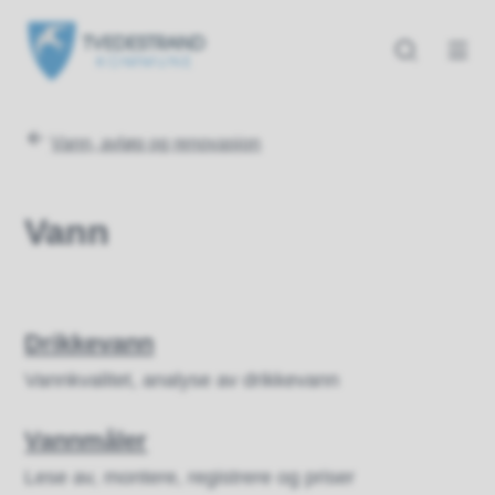
Tvedestrand kommune
Tvedestrand kommune
Du er her:
Vann, avløp og renovasjon
Vann
Drikkevann
Vannkvalitet, analyse av drikkevann
Vannmåler
Lese av, montere, registrere og priser