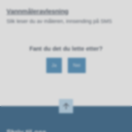
Vannmåleravlesning
Slik leser du av måleren, innsending på SMS
Fant du det du lette etter?
Ja
Nei