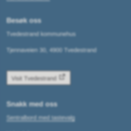
Besøk oss
Tvedestrand kommunehus
Tjennaveien 30, 4900 Tvedestrand
Visit Tvedestrand
Snakk med oss
Sentralbord med tastevalg