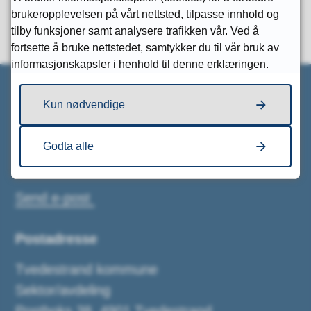
brukeropplevelsen på vårt nettsted, tilpasse innhold og
tilby funksjoner samt analysere trafikken vår. Ved å
fortsette å bruke nettstedet, samtykker du til vår bruk av
informasjonskapsler i henhold til denne erklæringen.
Kun nødvendige
Skriv til oss
Godta alle
Send sikker digital post
Send e-post
Postadresse
Tvedestrand kommune
Sektor/avdeling